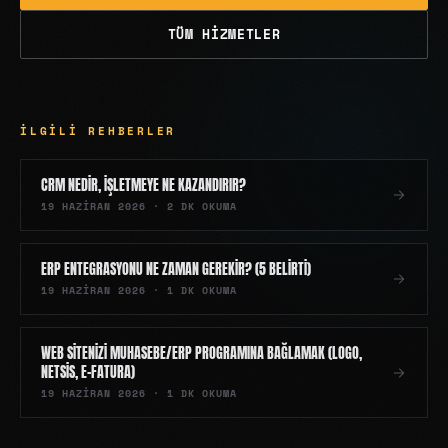
TÜM HIZMETLER
İLGILI REHBERLER
CRM NEDIR, İŞLETMEYE NE KAZANDIRIR?
19 HAZIRAN 2026
·
2
DK OKUMA
ERP ENTEGRASYONU NE ZAMAN GEREKIR? (5 BELIRTI)
19 HAZIRAN 2026
·
1
DK OKUMA
WEB SITENIZI MUHASEBE/ERP PROGRAMINA BAĞLAMAK (LOGO,
NETSIS, E-FATURA)
19 HAZIRAN 2026
·
1
DK OKUMA