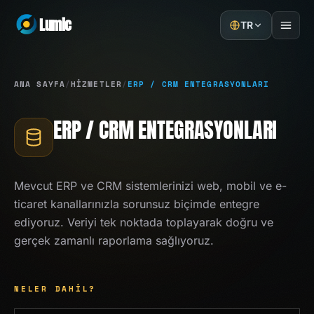
Lumic
TR
Ana Sayfa
ANA SAYFA
/
HIZMETLER
/
ERP / CRM ENTEGRASYONLARI
Hizmetler
ERP / CRM ENTEGRASYONLARI
Örnek Projeler
Hakkımızda
Mevcut ERP ve CRM sistemlerinizi web, mobil ve e-
ticaret kanallarınızla sorunsuz biçimde entegre
Blog
ediyoruz. Veriyi tek noktada toplayarak doğru ve
gerçek zamanlı raporlama sağlıyoruz.
İletişim
TEKLIF AL
NELER DAHIL?