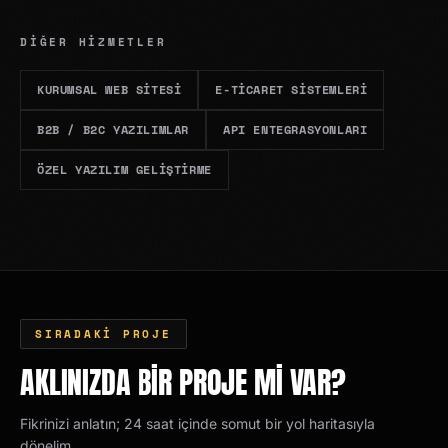
DIĞER HIZMETLER
KURUMSAL WEB SITESI
E-TICARET SISTEMLERI
B2B / B2C YAZILIMLAR
API ENTEGRASYONLARI
ÖZEL YAZILIM GELIŞTIRME
SIRADAKI PROJE
AKLINIZDA BIR PROJE MI VAR?
Fikrinizi anlatın; 24 saat içinde somut bir yol haritasıyla
dönelim.